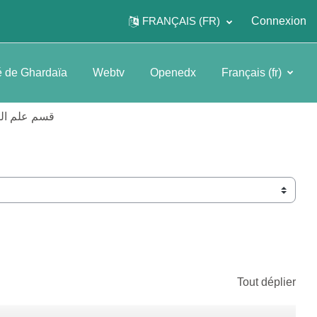
FRANÇAIS ‎(FR)‎
Connexion
é de Ghardaïa
Webtv
Openedx
Français ‎(fr)‎
قسم علم الن
Tout déplier