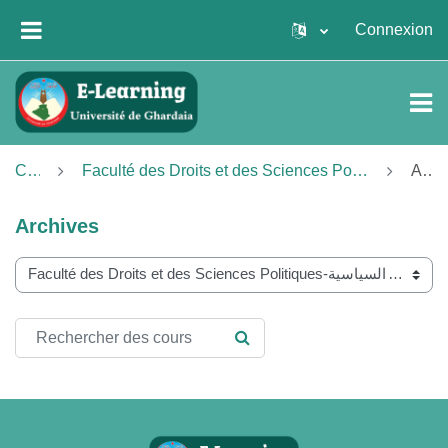
Passer au contenu principal
Connexion
PANNEAU LATÉRAL
Cours
Faculté des Droits et des Sciences Politiques-كلية الحقوق والعلوم السياسية
Archives
Archives
Catégories de cours
Rechercher des cours
RECHERCHER DES COURS