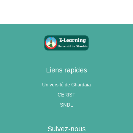
نظام القضاء الموحد ونظام القضاء المزدوج
وتطورها في العالم والمراحل التي مرت
عليها الجزائر حتى وصلت لاعتماد نظام
الازدواجية اضافة إلى المبادئ العامة للتنظيم
القضائي في السدستور الجزائري وقانون
الاجراءات المدنية والادارية ليصل في نهاية
السداسي إلى التعرف على مهنة القضاء
والمهن المساعدة لها.
Liens rapides
Université de Ghardaia
CERIST
SNDL
Suivez-nous