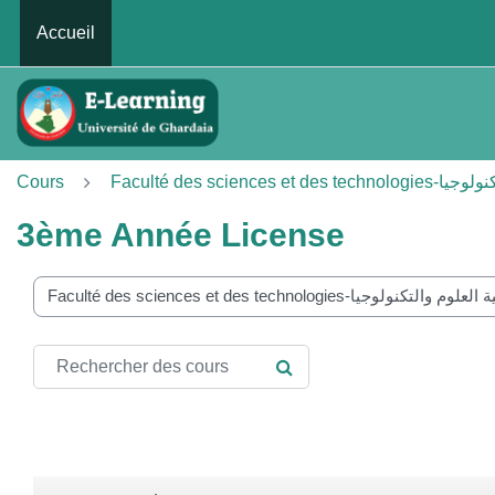
Passer au contenu principal
Accueil
Cours
Faculté des sciences 
3ème Année License
ories de cours
Rechercher des cours
RECHERCHER DES COUR