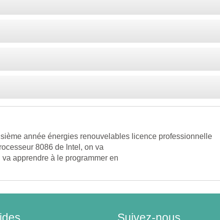
roisième année énergies renouvelables licence professionnelle
rocesseur 8086 de Intel, on va
on va apprendre à le programmer en
s machines.
ides
Suivez-nous