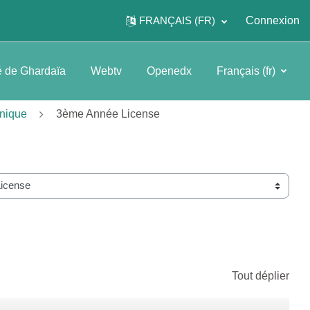
FRANÇAIS ‎(FR)‎
Connexion
é de Ghardaïa
Webtv
Openedx
Français ‎(fr)‎
anique
3ème Année License
Tout déplier