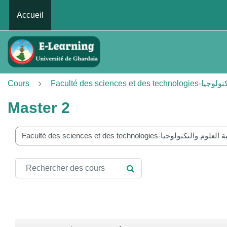
Passer au contenu principal
Accueil
Cours
Faculté des sciences 
Master 2
ories de cours
Rechercher des cours
RECHERCHER DES COUR