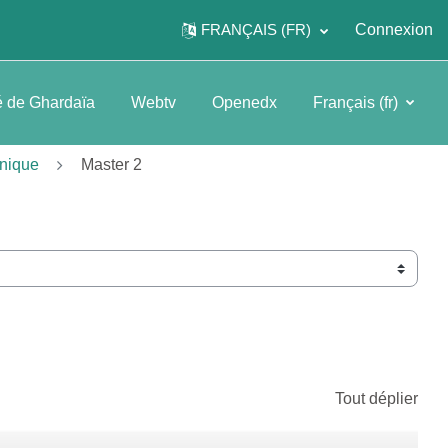
FRANÇAIS ‎(FR)‎
Connexion
é de Ghardaïa
Webtv
Openedx
Français ‎(fr)‎
anique
Master 2
Tout déplier