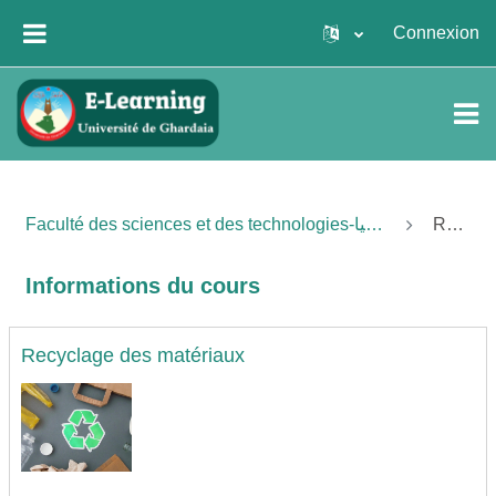
Passer au contenu principal
Connexion
PANNEAU LATÉRAL
Faculté des sciences et des technologies-كلية العلوم والتكنولوجيا
Résumé
Informations du cours
Recyclage des matériaux