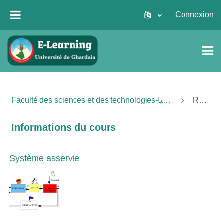
Passer au contenu principal
Connexion
PANNEAU LATÉRAL
Faculté des sciences et des technologies-كلية العلوم والتكنولوجيا
Résumé
Informations du cours
Système asservie