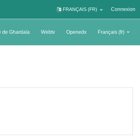
FRANÇAIS ‎(FR)‎
Connexion
é de Ghardaïa
Webtv
Openedx
Français ‎(fr)‎