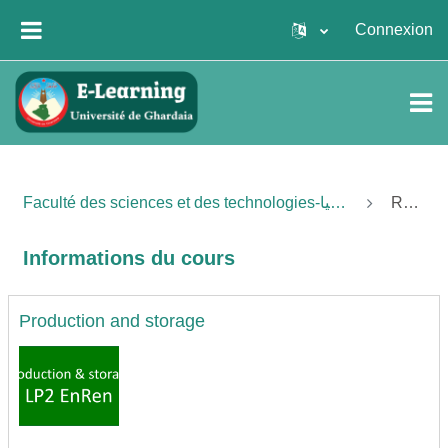
Passer au contenu principal
Connexion
PANNEAU LATÉRAL
Faculté des sciences et des technologies-كلية العلوم والتكنولوجيا
Résumé
Informations du cours
Production and storage