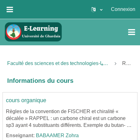
Passer au contenu principal
Connexion
PANNEAU LATÉRAL
Faculté des sciences et des technologies-كلية العلوم والتكنولوجيا
Résumé
Informations du cours
cours organique
Règles de la convention de FISCHER et chiralité «
décalée » RAPPEL : un carbone chiral est un carbone
sp3 ayant 4 substituants différents. Exemple du butan- 2-
ol
Enseignant:
BABAAMER Zohra